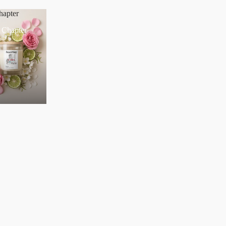
hapter
 Chapter