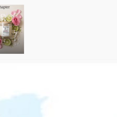
hapter
 Chapter