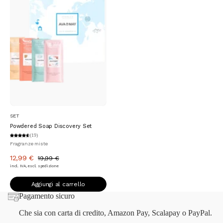
Aggiungi al carrello
SET
Powdered Soap Discovery Set
(19)
Fragranze miste
12,99 €
19,99 €
incl. IVA, escl. spedizione
Aggiungi al carrello
Pagamento sicuro
Che sia con carta di credito, Amazon Pay, Scalapay o PayPal.