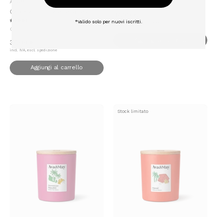
Aggiungi al carrello
Gelsomino | Lampone | Zucchero
Ava&May
Candela profumata Bahamas
34,99 €
(212)
*Valido solo per nuovi iscritti.
incl. IVA, escl. spedizione
Cocco | Monoi | Vaniglia
Aggiungi al carrello
34,99 €
incl. IVA, escl. spedizione
Aggiungi al carrello
Stock limitato