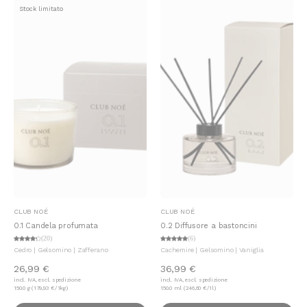
Stock limitato
Aggiungi al carrello
Aggiungi al carrello
CLUB NOÉ
CLUB NOÉ
0.1 Candela profumata
0.2 Diffusore a bastoncini
(20)
(6)
Cedro | Gelsomino | Zafferano
Cachemire | Gelsomino | Vaniglia
26,99 €
36,99 €
incl. IVA, escl. spedizione
incl. IVA, escl. spedizione
150.0 g (179,93 €/1kg)
150.0 ml (246,60 €/1l)