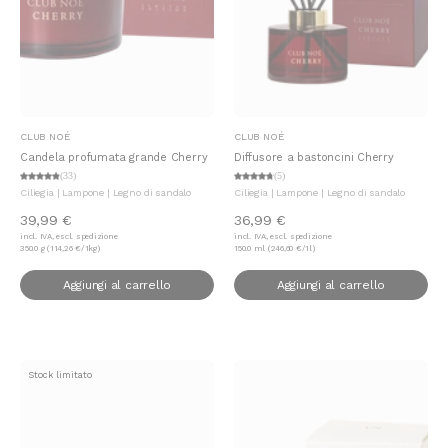
Aggiungi al carrello
Aggiungi al carrello
CLUB NOÉ
CLUB NOÉ
Candela profumata grande Cherry
Diffusore a bastoncini Cherry
(33)
(5)
Ciliegia | Lampone | Legno di sandalo
Ciliegia | Lampone | Legno di sandalo
39,99 €
36,99 €
incl. IVA, escl. spedizione
incl. IVA, escl. spedizione
350.0 g (114,26 €/1kg)
150.0 ml (246,60 €/1l)
Aggiungi al carrello
Aggiungi al carrello
Stock limitato