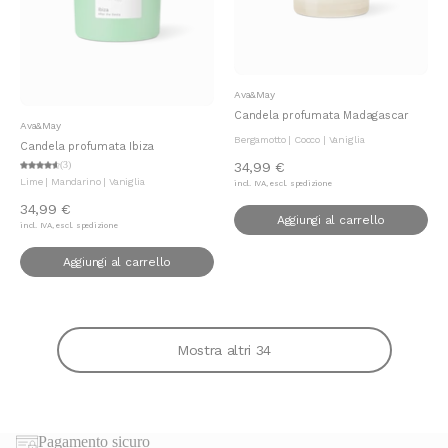
Aggiungi al carrello
Ava&May
Candela profumata Madagascar
Aggiungi al carrello
Ava&May
Bergamotto | Cocco | Vaniglia
Candela profumata Ibiza
34,99 €
(3)
Lime | Mandarino | Vaniglia
incl. IVA, escl. spedizione
34,99 €
Aggiungi al carrello
incl. IVA, escl. spedizione
Aggiungi al carrello
Mostra altri 34
Pagamento sicuro