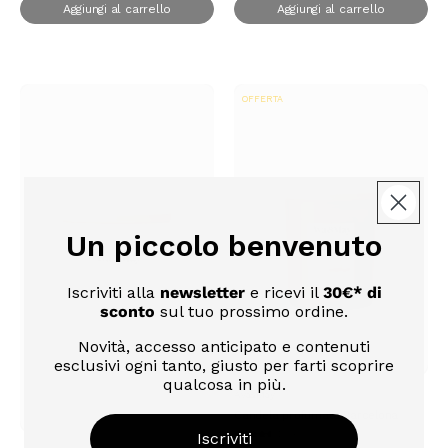
Aggiungi al carrello
Aggiungi al carrello
OFFERTA
Un piccolo benvenuto
Iscriviti alla
newsletter
e ricevi il
30€* di
sconto
sul tuo prossimo ordine.
Novità, accesso anticipato e contenuti
esclusivi ogni tanto, giusto per farti scoprire
qualcosa in più.
Aggiungi al carrello
Ava&May
Candela profumata Barcelona
(122)
Iscriviti