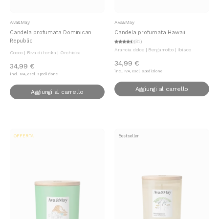
Aggiungi al carrello
Aggiungi al carrello
Ava&May
Ava&May
Candela profumata Dominican
Candela profumata Hawaii
Republic
(81)
Arancia dolce | Bergamotto | Ibisco
Cocco | Fava di tonka | Orchidea
34,99 €
34,99 €
incl. IVA, escl. spedizione
incl. IVA, escl. spedizione
Aggiungi al carrello
Aggiungi al carrello
OFFERTA
Bestseller