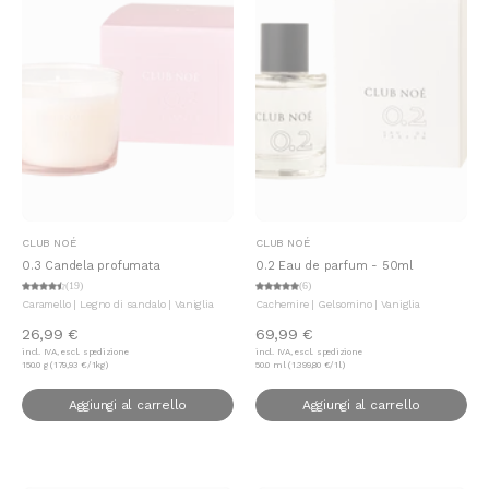
Aggiungi al carrello
Aggiungi al carrello
CLUB NOÉ
CLUB NOÉ
0.3 Candela profumata
0.2 Eau de parfum - 50ml
(19)
(6)
Caramello | Legno di sandalo | Vaniglia
Cachemire | Gelsomino | Vaniglia
26,99 €
69,99 €
incl. IVA, escl. spedizione
incl. IVA, escl. spedizione
150.0 g (179,93 €/1kg)
50.0 ml (1.399,80 €/1l)
Aggiungi al carrello
Aggiungi al carrello