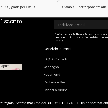
a 50€, gratis per l'Italia.
Siamo qui per rispondere alle
di sconto
Voglio ricevere le Newsletter con le offerte
revocare il mio consenso in qualsiasi momen
Privacy.
Servizio clienti
FAQ & Contatti
hapter
&May
Consegna
 Chapter
Pagamenti
Reclami e Resi
Cancella ordine
 buoni regalo. Sconto massimo del 30% su CLUB NOÉ. Ils ne sont pas cu