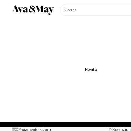
Ricerca
Novità
Puoi disiscriverti temporaneamente inserendo il tuo indirizzo mail
Pagamento sicuro
Spedizion