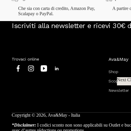
Che sia con carta di credito, Amazon Pay,
A partire d
Scalapay o PayPal.
Iscriviti alla newsletter e ricevi 30€ 
Home
Ava&May
Trovaci online
Shop
Next C
Scopri Ava
Home
Next
Newsletter
Tutti i prodotti
Tutti i set
Mix & Match
Copyright © 2026, Ava&May - Italia
Shop VIP
*Disclaimer:
I codici sconto non sono applicabili su Outlet e
avec d’autres réductions ou promotions.