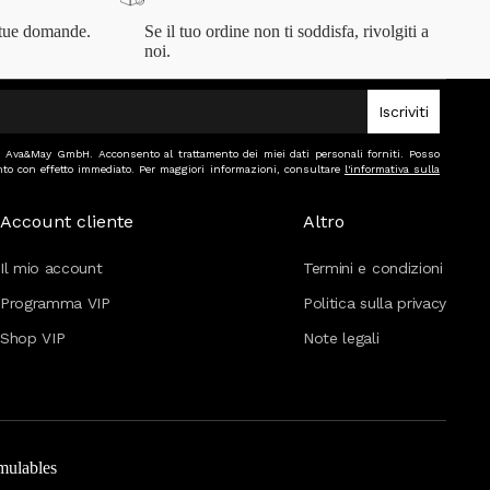
 tue domande.
Se il tuo ordine non ti soddisfa, rivolgiti a
noi.
Iscriviti
 di Ava&May GmbH. Acconsento al trattamento dei miei dati personali forniti. Posso
to con effetto immediato. Per maggiori informazioni, consultare
l'informativa sulla
Account cliente
Altro
Il mio account
Termini e condizioni
Programma VIP
Politica sulla privacy
Shop VIP
Note legali
mulables