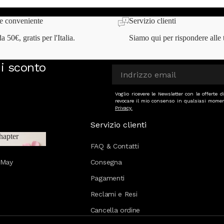
 zero.
e conveniente
Servizio clienti
a 50€, gratis per l'Italia.
Siamo qui per rispondere alle
di sconto
Voglio ricevere le Newsletter con le offerte
revocare il mio consenso in qualsiasi momen
Privacy.
Servizio clienti
hapter
FAQ & Contatti
 Chapter
&May
Consegna
Pagamenti
Reclami e Resi
Cancella ordine