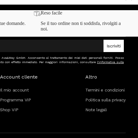
Reso facile
 tue domande.
Se il tuo ordine non ti soddisfa, rivolgiti a
noi.
Iscriviti
 di Ava&May GmbH. Acconsento al trattamento dei miei dati personali forniti. Posso
to con effetto immediato. Per maggiori informazioni, consultare
l'informativa sulla
Account cliente
Altro
Il mio account
Termini e condizioni
Programma VIP
Politica sulla privacy
Shop VIP
Note legali