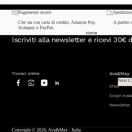
Acquista oggi ciò che desideri e paga in 3 rate, sempre a interessi
Pagamento sicuro
Spedizion
Che sia con carta di credito, Amazon Pay,
A partire d
Scalapay o PayPal.
Home
Iscriviti alla newsletter e ricevi 30€ 
Ava&May
Trovaci online
Next C
Home
Shop
Next
Tutti i prodotti
Scopri Ava
Tutti i set
Newsletter
Mix & Match
Shop VIP
Copyright © 2026, Ava&May - Italia