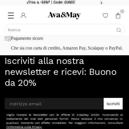
Fino a -55%* | Code: SUN55
Fino a -55%* | Code: SUN55
Ricerca
Pagamento sicuro
Che sia con carta di credito, Amazon Pay, Scalapay o PayPal.
Iscriviti alla nostra
newsletter e ricevi:
Buono
da 20%
Iscriviti
Voglio ricevere le Newsletter con le offerte di Ava&May GmbH. Acconsento al
trattamento dei miei dati personali forniti. Posso revocare il mio consenso in
qualsiasi momento con effetto immediato. Per maggiori informazioni, consultare
l'informativa sulla Privacy.